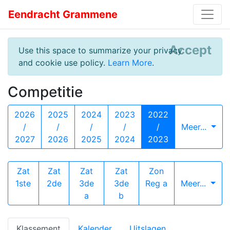
Eendracht Grammene
Accept
Use this space to summarize your privacy
and cookie use policy.
Learn More
.
Competitie
2026
2025
2024
2023
2022
/
/
/
/
/
Meer...
2027
2026
2025
2024
2023
Zat
Zat
Zat
Zat
Zon
1ste
2de
3de
3de
Reg a
Meer...
a
b
Klassement
Kalender
Uitslagen