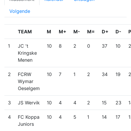
Volgende
TEAM
M
M+
M-
M=
D+
D-
1
JC 't
10
8
2
0
37
10
Kringske
Menen
2
FCRW
10
7
1
2
34
19
Wymar
Oeselgem
3
JS Wervik
10
4
4
2
15
23
1
4
FC Koppa
10
4
5
1
14
17
1
Juniors