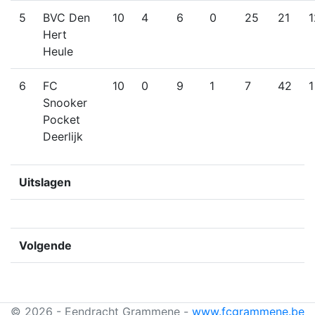
5
BVC Den
10
4
6
0
25
21
1
Hert
Heule
6
FC
10
0
9
1
7
42
1
Snooker
Pocket
Deerlijk
Uitslagen
Volgende
© 2026 - Eendracht Grammene -
www.fcgrammene.be