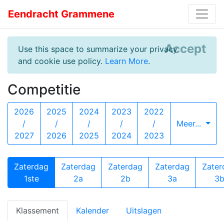
Eendracht Grammene
Accept
Use this space to summarize your privacy
and cookie use policy.
Learn More
.
Competitie
2026
2025
2024
2023
2022
/
/
/
/
/
Meer...
2027
2026
2025
2024
2023
Zaterdag
Zaterdag
Zaterdag
Zaterdag
Zater
1ste
2a
2b
3a
3
Klassement
Kalender
Uitslagen