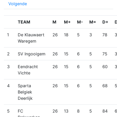
Volgende
TEAM
M
M+
M-
M=
D+
1
De Klauwaert
26
18
5
3
78
Waregem
2
SV Ingooigem
26
15
6
5
75
3
Eendracht
26
15
6
5
60
Vichte
4
Sparta
26
15
6
5
68
Belgiek
Deerlijk
5
FC
26
13
8
5
84
6