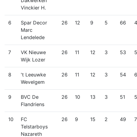
Dakwerken
Vinckier H.
6
Spar Decor
26
12
9
5
66
Marc
Lendelede
7
VK Nieuwe
26
11
12
3
53
Wijk Lozer
8
't Leeuwke
26
11
12
3
54
Wevelgem
9
BVC De
26
10
13
3
51
Flandriens
10
FC
26
9
15
2
49
Telstarboys
Nazareth